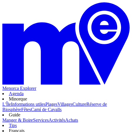
Menorca Explorer
Agenda
Minorque
L'Île
Informations utiles
Plages
Villages
Culture
Réserve de
Biosphère
Fêtes
Camí de Cavalls
Guide
Manger & Boire
Services
Activités
Achats
Tips
Français