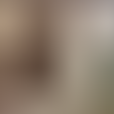
tes
Camí de Cavalls