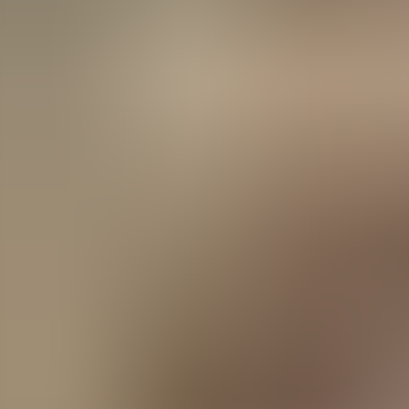
Agenda
Minorque
L'Île
Informations utiles
Plages
Villages
Culture
Réserve de Biosphère
Fê
Guide
Manger & Boire
Services
Activités
Achats
Tips
Français
Agenda
Minorque
Guide
Tips
Français
La Frañola
...
Menorca Explorer
Manger & Boire
La Frañola