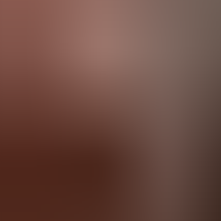
Agenda
Minorque
L'Île
Informations utiles
Plages
Villages
Culture
Réserve de Biosphère
Fê
Guide
Manger & Boire
Services
Activités
Achats
Tips
Français
Agenda
Minorque
Guide
Tips
Français
Nonna Picnic
...
Menorca Explorer
Manger & Boire
Nonna Picnic