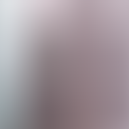
tes
Camí de Cavalls