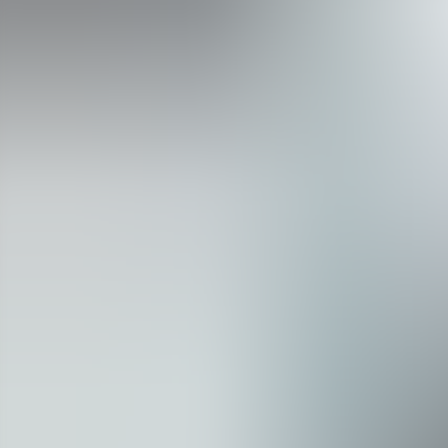
Agenda
Minorque
L'Île
Informations utiles
Plages
Villages
Culture
Réserve de Biosphère
Fê
Guide
Manger & Boire
Services
Activités
Achats
Tips
Français
Agenda
Minorque
Guide
Tips
Français
Sa Musclera
...
Menorca Explorer
Manger & Boire
Sa Musclera