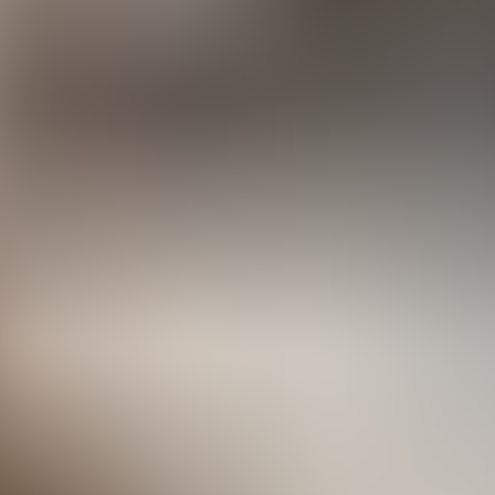
tes
Camí de Cavalls