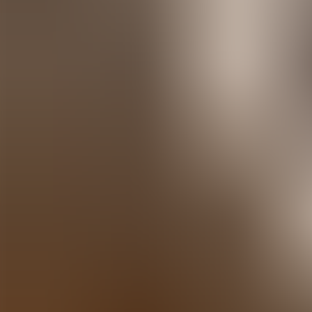
Agenda
Minorque
L'Île
Informations utiles
Plages
Villages
Culture
Réserve de Biosphère
Fê
Guide
Manger & Boire
Services
Activités
Achats
Tips
Français
Agenda
Minorque
Guide
Tips
Français
Sa Proa
...
Menorca Explorer
Manger & Boire
Sa Proa