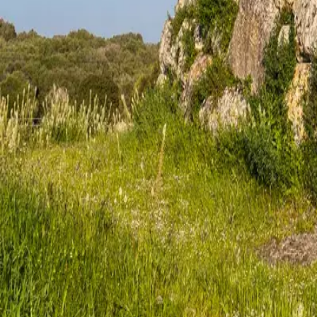
Agenda
Minorque
L'Île
Informations utiles
Plages
Villages
Culture
Réserve de Biosphère
Fê
Guide
Manger & Boire
Services
Activités
Achats
Tips
Français
Agenda
Minorque
Guide
Tips
Français
Rafal Rubí Navetas
...
Menorca Explorer
Culture
Talayotic Menorca
Lieux d'intérêt