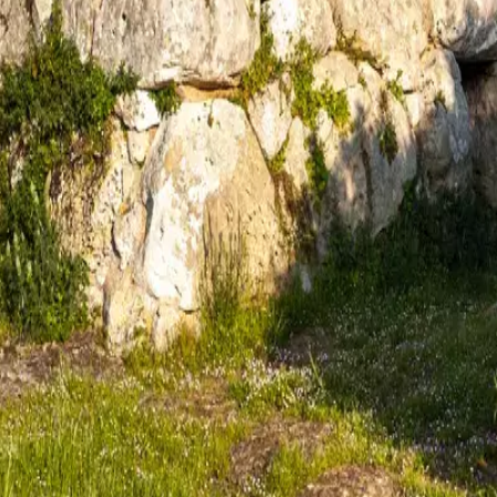
tes
Camí de Cavalls