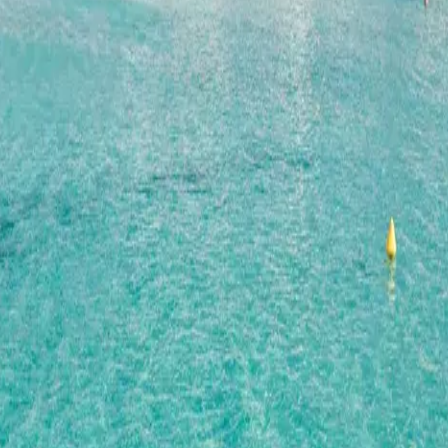
tes
Camí de Cavalls