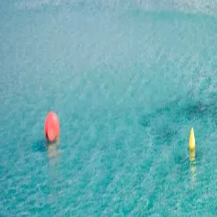
Agenda
Minorque
L'Île
Informations utiles
Plages
Villages
Culture
Réserve de Biosphère
Fê
Guide
Manger & Boire
Services
Activités
Achats
Tips
Français
Agenda
Minorque
Guide
Tips
Français
Son Parc
...
Menorca Explorer
Plages
Plages du nord
Son Parc