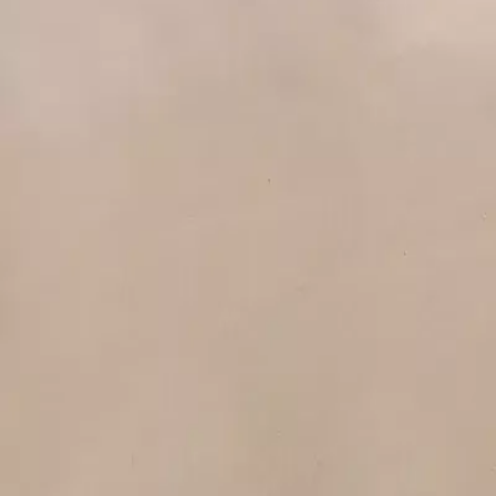
Agenda
Minorque
L'Île
Informations utiles
Plages
Villages
Culture
Réserve de Biosphère
Fê
Guide
Manger & Boire
Services
Activités
Achats
Tips
Français
Agenda
Minorque
Guide
Tips
Français
Binigaus
...
Menorca Explorer
Plages
Plages du sud
Binigaus