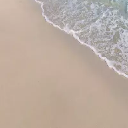
tes
Camí de Cavalls