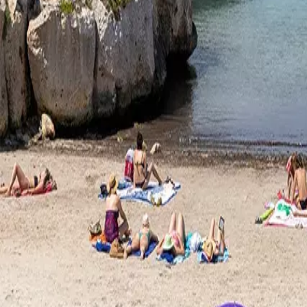
Agenda
Minorque
L'Île
Informations utiles
Plages
Villages
Culture
Réserve de Biosphère
Fê
Guide
Manger & Boire
Services
Activités
Achats
Tips
Français
Agenda
Minorque
Guide
Tips
Français
Cala des Degollador
...
Menorca Explorer
Plages
Plages du sud
Cala des Degollador