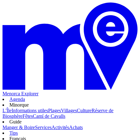
Menorca Explorer
Agenda
Minorque
L'Île
Informations utiles
Plages
Villages
Culture
Réserve de
Biosphère
Fêtes
Camí de Cavalls
Guide
Manger & Boire
Services
Activités
Achats
Tips
Français