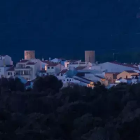
Agenda
Minorque
L'Île
Informations utiles
Plages
Villages
Culture
Réserve de Biosphère
Fê
Guide
Manger & Boire
Services
Activités
Achats
Tips
Français
Agenda
Minorque
Guide
Tips
Français
El Toro et Ses Penyes d'Egipte
...
Menorca Explorer
Réserve de biosphère
Zones naturelles
El Toro et Ses Penyes d'Egipte