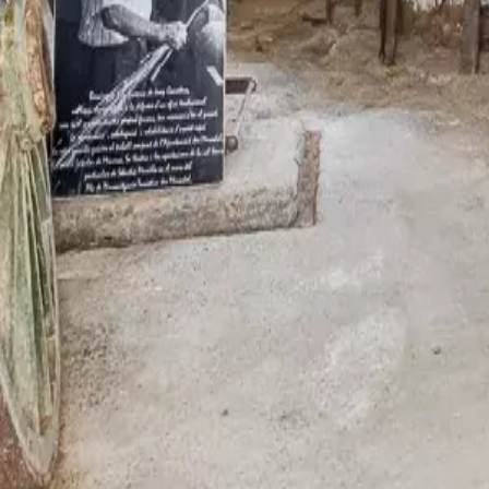
Agenda
Minorca
L'Isola
Informazioni utili
Spiagge
Paesi
Cultura
Riserva della Biosfera
Fe
Guida
Mangiare & Bere
Servizi
Attività
Acquisti
Tips
Italiano
Agenda
Minorca
Guida
Tips
Italiano
Fucina den Carretero
...
Menorca Explorer
Paesi
Es Mercadal
Fucina den Carretero