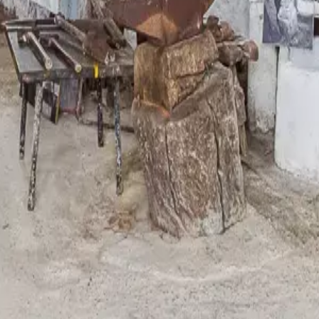
ste
Camí de Cavalls