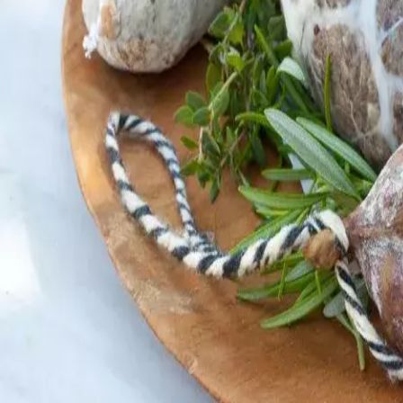
Agenda
Menorca
La Isla
Información de interés
Playas
Pueblos
Cultura
Reserva de la Bios
Guía
Comer & Beber
Servicios
Actividades
Compras
Tips
Español
Agenda
Menorca
Guía
Tips
Español
Embutidos
...
Menorca Explorer
La isla
Gastronomía de Menorca
Productos típicos de Menorca