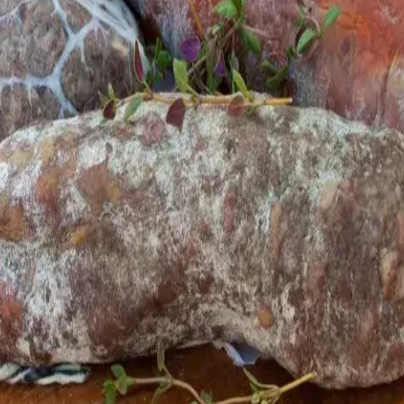
fera
Fiestas
Camí de Cavalls